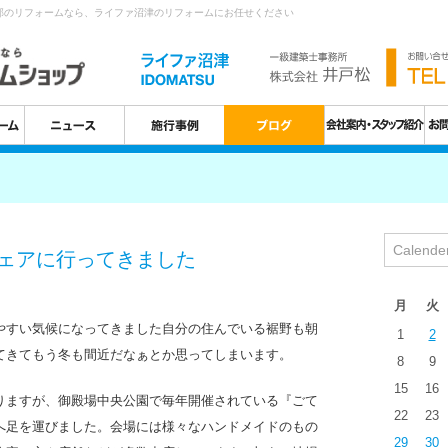
部のリフォームなら、ライファ沼津のリフォームにお任せください
Calende
ェアに行ってきました
月
火
やすい気候になってきました自分の住んでいる裾野も朝
1
2
てきてもう冬も間近だなぁとか思ってしまいます。
8
9
15
16
りますが、御殿場中央公園で毎年開催されている『ごて
22
23
へ足を運びました。会場には様々なハンドメイドのもの
29
30