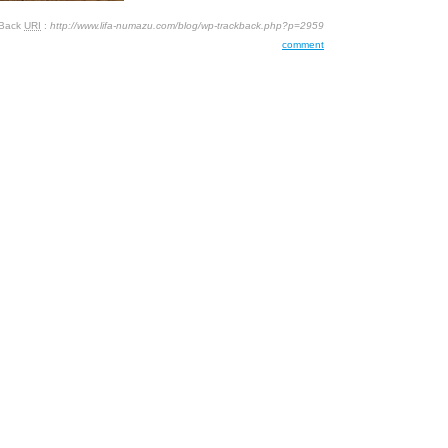
kBack
URI
:
http://www.lifa-numazu.com/blog/wp-trackback.php?p=2959
comment