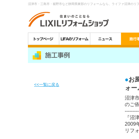
沼津市・三島市・裾野市など静岡県東部のリフォームなら、ライファ沼津のリ
●
お
<<一覧に戻る
ォー
沼津
のご
---------
『沼
200
リフ